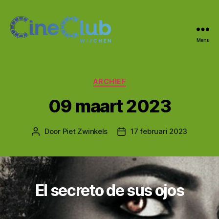
Menu
CineClub
Wijchen
Categorieën
ARCHIEF
09 maart 2023
Door
Piet Zwinkels
17 februari 2023
Berichtauteur
Berichtdatum
El secreto de sus ojos