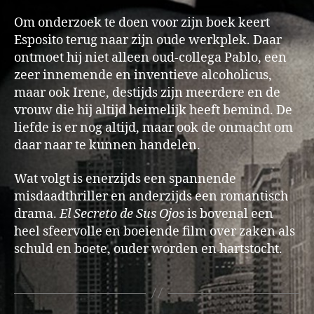
Om onderzoek te doen voor zijn boek keert
Esposito terug naar zijn oude werkplek. Daar
ontmoet hij niet alleen oud-collega Pablo, een
zeer innemende en inventieve alcoholicus,
maar ook Irene, destijds zijn meerdere en de
vrouw die hij altijd heimelijk heeft bemind. De
liefde is er nog altijd, maar ook de onmacht om
daar naar te kunnen handelen.
Wat volgt is enerzijds een spannende
misdaadthriller en anderzijds een romantisch
drama.
El Secreto de Sus Ojos
is bovenal een
heel sfeervolle en boeiende film over zaken als
schuld en boete, ouder worden en hartstocht.