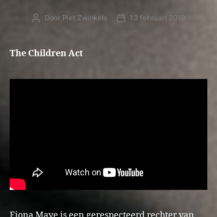
Door
Piet Zwinkels
13 februari 2019
Berichtauteur
Berichtdatum
The Children Act
Fiona Maye is een gerespecteerd rechter van