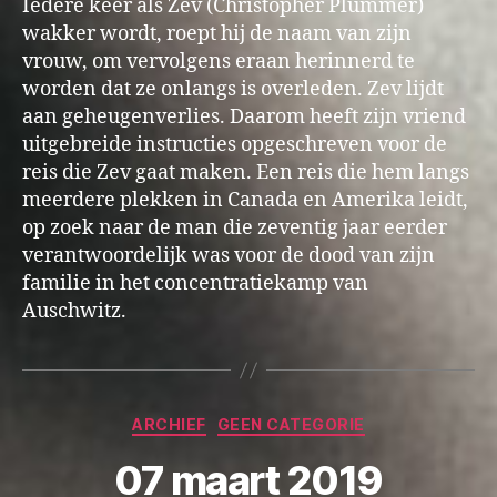
Iedere keer als Zev (Christopher Plummer)
wakker wordt, roept hij de naam van zijn
vrouw, om vervolgens eraan herinnerd te
worden dat ze onlangs is overleden. Zev lijdt
aan geheugenverlies. Daarom heeft zijn vriend
uitgebreide instructies opgeschreven voor de
reis die Zev gaat maken. Een reis die hem langs
meerdere plekken in Canada en Amerika leidt,
op zoek naar de man die zeventig jaar eerder
verantwoordelijk was voor de dood van zijn
familie in het concentratiekamp van
Auschwitz.
Categorieën
ARCHIEF
GEEN CATEGORIE
07 maart 2019