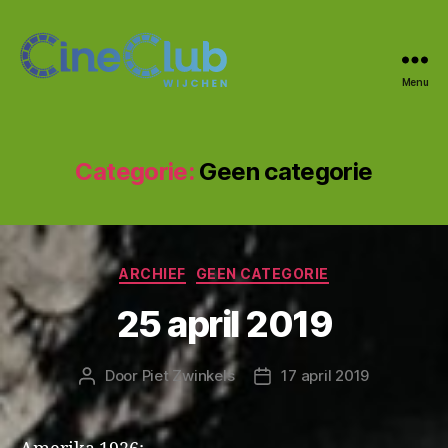
Menu
CineClub
Wijchen
Categorie:
Geen categorie
Categorieën
ARCHIEF
GEEN CATEGORIE
25 april 2019
Door
Piet Zwinkels
17 april 2019
Berichtauteur
Berichtdatum