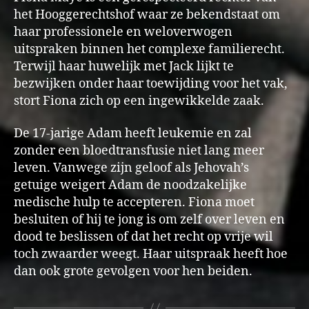
het Hooggerechtshof waar ze bekendstaat om
haar professionele en weloverwogen
uitspraken binnen het complexe familierecht.
Terwijl haar huwelijk met Jack lijkt te
bezwijken onder haar toewijding voor het vak,
stort Fiona zich op een ingewikkelde zaak.
De 17-jarige Adam heeft leukemie en zal
zonder een bloedtransfusie niet lang meer
leven. Vanwege zijn geloof als Jehovah’s
getuige weigert Adam de noodzakelijke
medische hulp te accepteren. Fiona moet
besluiten of hij te jong is om zelf over leven en
dood te beslissen of dat het recht op vrije wil
toch zwaarder weegt. Haar uitspraak heeft hoe
dan ook grote gevolgen voor hen beiden.