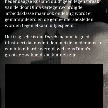
hedendaagse Rusland duldt geen tegenspraak
van de door Dima vertegenwoordigde
arbeidsklasse maar ook ondeling wordt er
gemanipuleerd en de gemeenteraadsleden
worden tegen elkaar uitgespeeld.
Het tragische is dat
Durak
maar al te goed
illustreert dat medelijden met de medemens, in
een bikkelharde wereld, wel eens Dima’s
grootste zwakheid zou kunnen zijn.