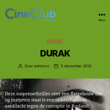
Menu
CineClub
Wijchen
Categorieën
ARCHIEF
DURAK
Door
admincc
5 december 2016
Berichtauteur
Berichtdatum
Deze suspensethriller over een flatgebouw dat
op instorten staat is een onbeschaamde
aanklacht tegen de corruptie in Rusland.