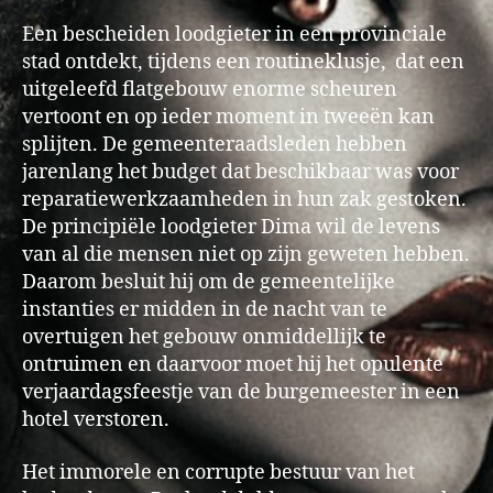
Een bescheiden loodgieter in een provinciale
stad ontdekt, tijdens een routineklusje, dat een
uitgeleefd flatgebouw enorme scheuren
vertoont en op ieder moment in tweeën kan
splijten. De gemeenteraadsleden hebben
jarenlang het budget dat beschikbaar was voor
reparatiewerkzaamheden in hun zak gestoken.
De principiële loodgieter Dima wil de levens
van al die mensen niet op zijn geweten hebben.
Daarom besluit hij om de gemeentelijke
instanties er midden in de nacht van te
overtuigen het gebouw onmiddellijk te
ontruimen en daarvoor moet hij het opulente
verjaardagsfeestje van de burgemeester in een
hotel verstoren.
Het immorele en corrupte bestuur van het