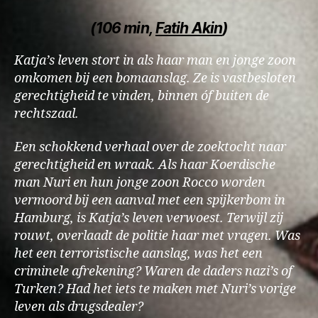
(106 min,
Fatih Akin
)
Katja’s leven stort in als haar man en jonge zoon
omkomen bij een bomaanslag. Ze is vastbesloten
gerechtigheid te vinden, binnen óf buiten de
rechtszaal.
Een schokkend verhaal over de zoektocht naar
gerechtigheid en wraak. Als haar Koerdische
man Nuri en hun jonge zoon Rocco worden
vermoord bij een aanval met een spijkerbom in
Hamburg, is Katja’s leven verwoest. Terwijl zij
rouwt, overlaadt de politie haar met vragen. Was
het een terroristische aanslag, was het een
criminele afrekening? Waren de daders nazi’s of
Turken? Had het iets te maken met Nuri’s vorige
leven als drugsdealer?