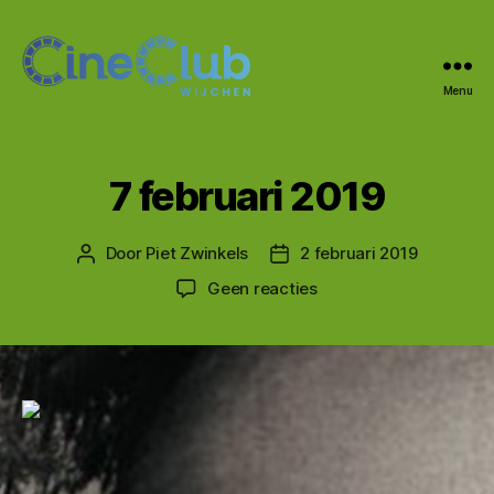
Menu
CineClub
Wijchen
7 februari 2019
Door
Piet Zwinkels
2 februari 2019
Berichtauteur
Berichtdatum
op
Geen reacties
7
februari
2019