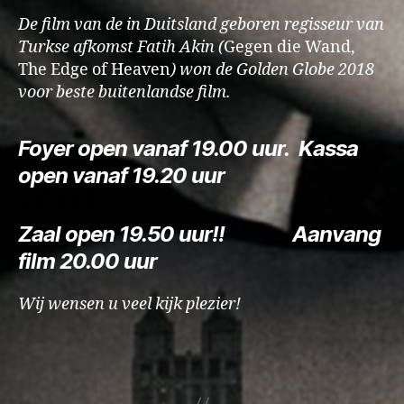
De film van de in Duitsland geboren regisseur van
Turkse afkomst Fatih Akin (
Gegen die Wand,
The Edge of Heaven
) won de Golden Globe 2018
voor beste buitenlandse film.
Foyer open vanaf
19.00 uur
.
Kassa
open vanaf
19.20 uur
Zaal open
19.50
uur!!
Aanvang
film
20.00 uur
Wij wensen u veel kijk plezier!