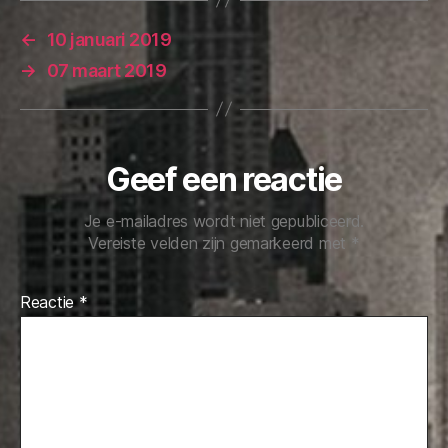
←
10 januari 2019
→
07 maart 2019
Geef een reactie
Je e-mailadres wordt niet gepubliceerd.
Vereiste velden zijn gemarkeerd met
*
Reactie
*