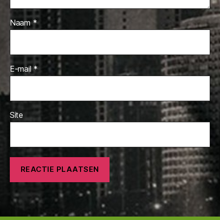
Naam
*
E-mail
*
Site