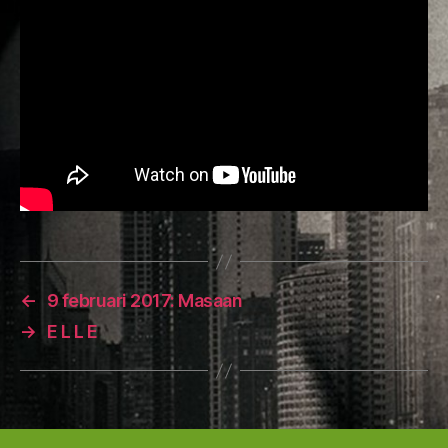
←
9 februari 2017: Masaan
→
E L L E