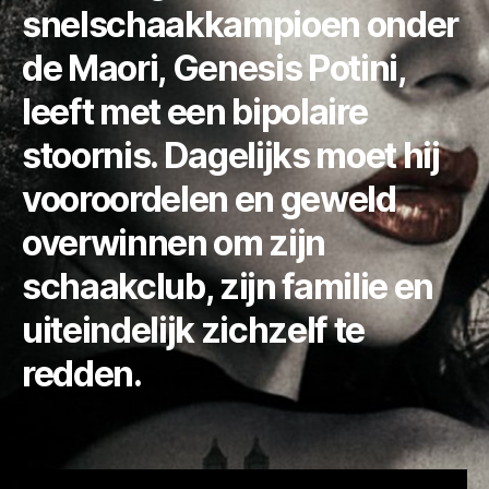
snelschaakkampioen onder
de Maori, Genesis Potini,
leeft met een bipolaire
stoornis. Dagelijks moet hij
vooroordelen en geweld
overwinnen om zijn
schaakclub, zijn familie en
uiteindelijk zichzelf te
redden.