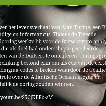
ver het levensverhaal van Alan Turing, een B
dige en informaticus. Tijdens de Tweede
oorlog werkte hij voor de Britse crypto-anal
, die als doel had onderschepte gecodeerde
ten van de Duitsers te ontcijferen. Turings gr
elijking bestond erin om als één van de eers
 Enigma-codes te breken waardoor de Gealli
trole over de Atlantische Oceaan kregen en
delijk de oorlog zouden winnen.
//youtu.be/S5CjKEFb-sM