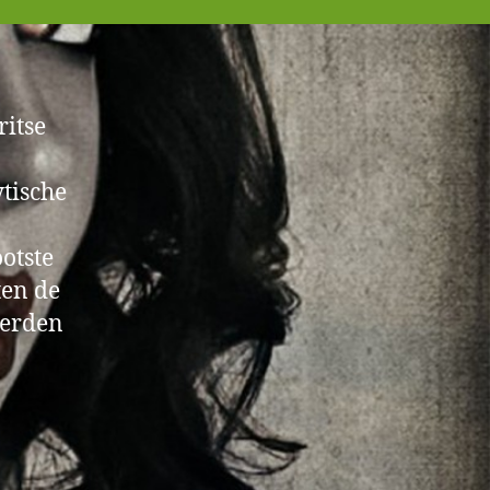
ritse
ytische
ootste
ten de
eerden