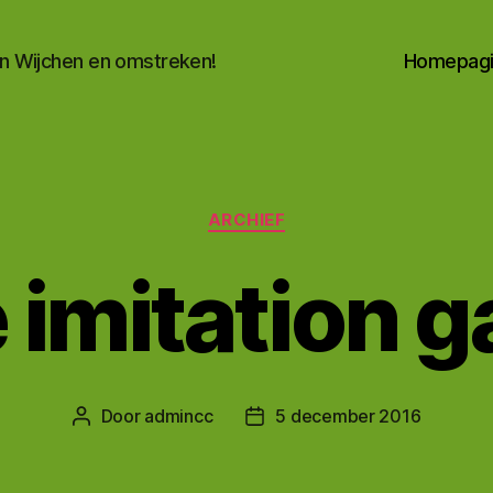
an Wijchen en omstreken!
Homepagi
Categorieën
ARCHIEF
 imitation 
Door
admincc
5 december 2016
Berichtauteur
Berichtdatum