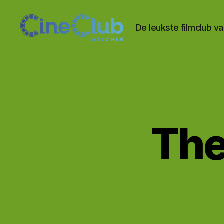
De leukste filmclub v
CineClub
Wijchen
The