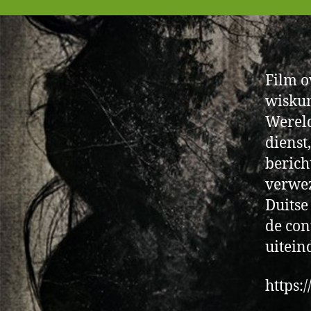
Film o
wiskun
Wereld
dienst
berich
verwez
Duitse
de con
uitein
https: