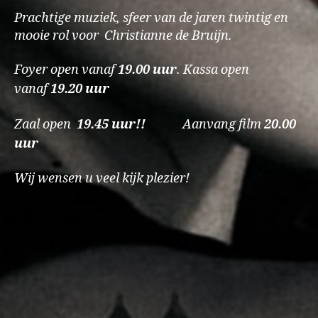
Prachtige muziek, sfeer van de jaren twintig en
mooie rol voor Christianne de Bruijn.
Foyer open vanaf
19.00 uur
.
Kassa open
vanaf
19.20 uur
Zaal open
19.45
uur!!
Aanvang film
20.00
uur
Wij wensen u veel kijk plezier!