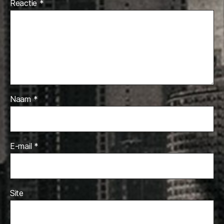
Reactie
*
Naam
*
E-mail
*
Site