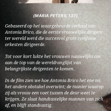
(MARIA PETERS, 137)
Gebaseerd op het waargebeurde verhaal van
Antonia Brico, die de eerste vrouwelijke dirigent
ter wereld werd die succesvol grote symfonie
orkesten dirigeerde.
Tot voor kort lukte het vrouwen nauwelijks om
aan de top van de wereldranglijst van
belangrijkste dirigenten te komen.
In de film zien we hoe Antonia Brico het ene na
het andere obstakel overwint; de manier waarop
zij als vrouw een voet tussen de deur weet te
krijgen. Ze slaat handtastelijke mannen van zich
af, en blijft standvastig.