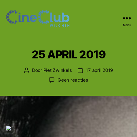
Menu
CineClub
Wijchen
25 APRIL 2019
Door
Piet Zwinkels
17 april 2019
Berichtauteur
Berichtdatum
op
Geen reacties
25
APRIL
2019